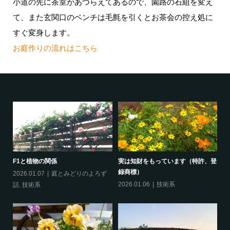
小道の先に茶室があつらえてあるので、園路の石組を変え
て、また玄関口のベンチは毛氈を引くとお茶会の控え処に
すぐ変身します。
お庭作りの流れはこちら
F1と植物の関係
実は知財をもっています（特許、登
録商標）
2026.01.07
庭とみどりのよろず
2026.01.06
技術系
話
,
技術系
い
剪
す