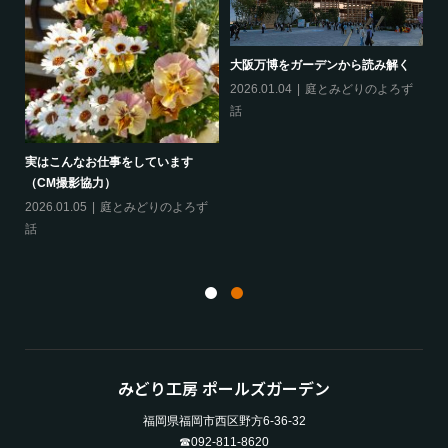
ず
20
り
大阪万博をガーデンから読み解く
2026.01.04
庭とみどりのよろず
話
実はこんなお仕事をしています
（CM撮影協力）
「
か
ず
2026.01.05
庭とみどりのよろず
20
話
話
みどり工房 ポールズガーデン
福岡県福岡市西区野方6-36-32
☎092-811-8620