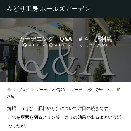
みどり工房 ポールズガーデン
ガーデニング Q&A ＃４ 肥料編
2018.03.24
2018.03.23
ガーデニングQ&A
ブログ
ガーデニングQ&A
ガーデニング Q&A ＃４ 肥
料編
施肥 （せひ 肥料やり）について昨日の続きです。
これを
窒素を切る
とリン酸、カリの効果が出るよという話
でしたが、