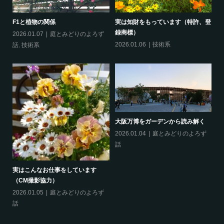
F1と植物の関係
実は知財をもっています（特許、登
録商標）
2026.01.07
庭とみどりのよろず
2026.01.06
技術系
話
,
技術系
い
剪
す
ず
20
り
大阪万博をガーデンから読み解く
2026.01.04
庭とみどりのよろず
話
実はこんなお仕事をしています
（CM撮影協力）
「
か
ず
2026.01.05
庭とみどりのよろず
20
話
話