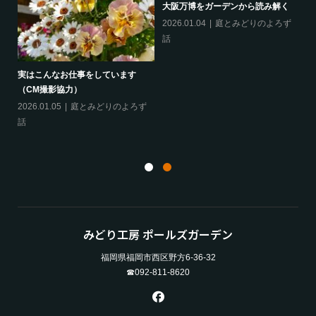
大阪万博をガーデンから読み解く
2026.01.04
庭とみどりのよろず
話
実はこんなお仕事をしています
（CM撮影協力）
「
か
ず
2026.01.05
庭とみどりのよろず
20
話
話
みどり工房 ポールズガーデン
福岡県福岡市西区野方6-36-32
☎092-811-8620