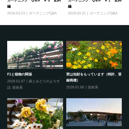
ガーデニング Q＆A ＃３ 肥料
ガーデニング Q＆A ＃１ 肥料
編
編
2018.03.23
ガーデニングQ&A
2018.03.21
ガーデニングQ&A
F1と植物の関係
実は知財をもっています（特許、登
録商標）
2026.01.07
庭とみどりのよろず
2026.01.06
技術系
話
,
技術系
い
剪
す
ず
20
り